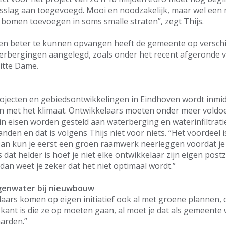
sslag aan toegevoegd. Mooi en noodzakelijk, maar wel een 
bomen toevoegen in soms smalle straten”, zegt Thijs.
n beter te kunnen opvangen heeft de gemeente op verschi
rbergingen aangelegd, zoals onder het recent afgeronde 
Witte Dame.
ojecten en gebiedsontwikkelingen in Eindhoven wordt inmid
 met het klimaat. Ontwikkelaars moeten onder meer voldo
in eisen worden gesteld aan waterberging en waterinfiltrat
anden en dat is volgens Thijs niet voor niets. “Het voordeel 
n kun je eerst een groen raamwerk neerleggen voordat j
at helder is hoef je niet elke ontwikkelaar zijn eigen postz
dan weet je zeker dat het niet optimaal wordt.”
genwater bij nieuwbouw
aars komen op eigen initiatief ook al met groene plannen, c
e kant is die ze op moeten gaan, al moet je dat als gemeente
arden.”