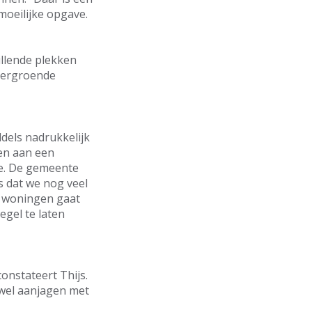
moeilijke opgave.
llende plekken
vergroende
dels nadrukkelijk
en aan een
ie. De gemeente
is dat we nog veel
e woningen gaat
egel te laten
onstateert Thijs.
 wel aanjagen met