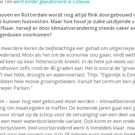
nne Ton
werd eerder gepubliceerd in Cobouw
dhoven en Rotterdam wordt nog altijd flink doorgebouwd
e kunnen huisvesten. Maar hoe houd je zulke uitdijende
efbaar, terwijl er door klimaatverandering steeds vaker 
egenbuien voorkomen?
 meerdere keren de twijfelachtige eer gehad om uitgeroepe
ederland. Mooi als het om de economie zou gaan, vindt weth
ad keer op keer hitterecords breekt. In de hete juli-week vori
ndhoven zelfs rond de 40 graden aan. Het is vooral de “gro
 met hitte, droogte en wateroverlast. Thijs: “Eigenlijk is E
bben hele mooie groengebieden. Vanuit het centrum ben je o
neper Parken.”
m – waar nog veel gebouwd moet worden – klimaatbestendi
ig om maatregelen te treffen. De komende jaren gaat een g
voor straat op de schop voor de vervanging van een deel van
r een meer waterdoorlatende variant. Ook komt er een ond
tersysteem. Veel voorbereidend werk is inmiddels klaar, ma
ct voor het project van zo’n 18 miljoen euro moet nog begi