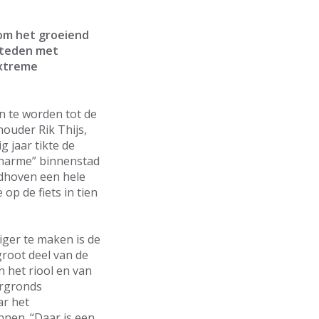
 om het groeiend
 steden met
extreme
n te worden tot de
ouder Rik Thijs,
g jaar tikte de
enarme” binnenstad
indhoven een hele
p de fiets in tien
ger te maken is de
root deel van de
 het riool en van
ergronds
ar het
nnen. “Daar is een