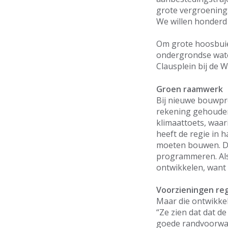
grote vergroening
We willen honderd 
Om grote hoosbuie
ondergrondse wate
Clausplein bij de 
Groen raamwerk
Bij nieuwe bouwpr
rekening gehouden
klimaattoets, waar
heeft de regie in h
moeten bouwen. Da
programmeren. Als d
ontwikkelen, want 
Voorzieningen re
Maar die ontwikkel
“Ze zien dat dat d
goede randvoorwa