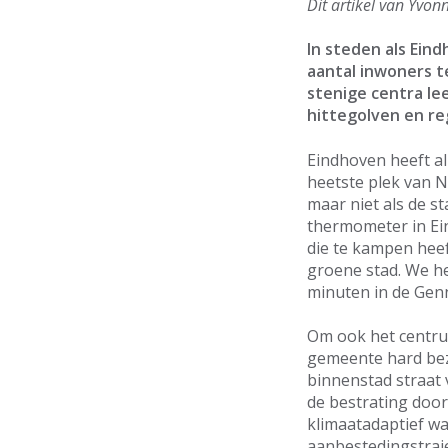
Dit artikel van Yvo
In steden als Ein
aantal inwoners t
stenige centra le
hittegolven en r
Eindhoven heeft al
heetste plek van N
maar niet als de st
thermometer in Ei
die te kampen heeft
groene stad. We he
minuten in de Gen
Om ook het centru
gemeente hard bez
binnenstad straat 
de bestrating doo
klimaatadaptief wa
aanbestedingstraje