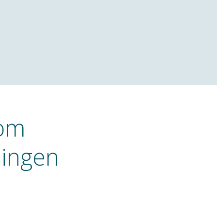
 om
mingen