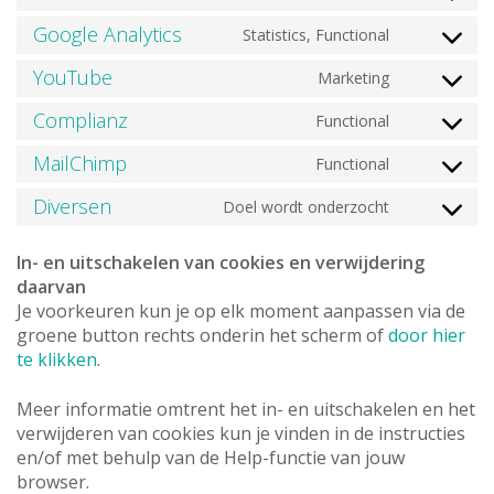
to
Google Analytics
Statistics, Functional
Consent
service
to
wordpress
YouTube
Marketing
Consent
service
to
google-
Complianz
Functional
Consent
service
analytics
to
youtube
MailChimp
Functional
Consent
service
to
complianz
Diversen
Doel wordt onderzocht
Consent
service
to
mailchimp
service
In- en uitschakelen van cookies en verwijdering
diversen
daarvan
Je voorkeuren kun je op elk moment aanpassen via de
groene button rechts onderin het scherm of
door hier
te klikken
.
Meer informatie omtrent het in- en uitschakelen en het
verwijderen van cookies kun je vinden in de instructies
en/of met behulp van de Help-functie van jouw
browser. ​