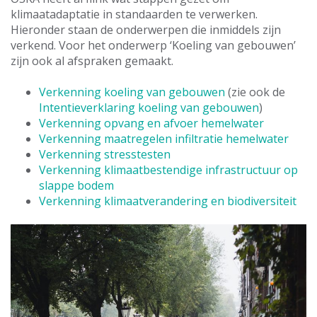
klimaatadaptatie in standaarden te verwerken.
Hieronder staan de onderwerpen die inmiddels zijn
verkend. Voor het onderwerp ‘Koeling van gebouwen’
zijn ook al afspraken gemaakt.
Verkenning koeling van gebouwen
(zie ook de
Intentieverklaring koeling van gebouwen
)
Verkenning opvang en afvoer hemelwater
Verkenning maatregelen infiltratie hemelwater
Verkenning stresstesten
Verkenning klimaatbestendige infrastructuur op
slappe bodem
Verkenning klimaatverandering en biodiversiteit