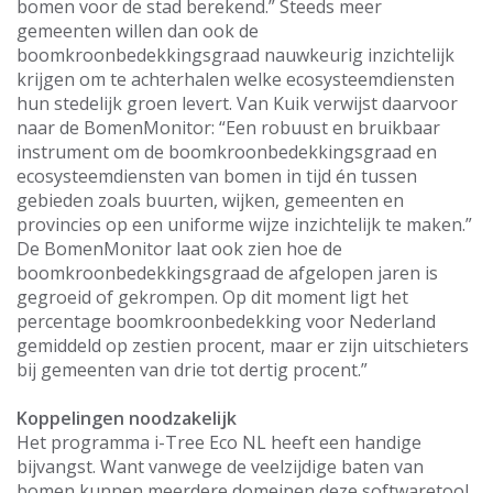
bomen voor de stad berekend.” Steeds meer
gemeenten willen dan ook de
boomkroonbedekkingsgraad nauwkeurig inzichtelijk
krijgen om te achterhalen welke ecosysteemdiensten
hun stedelijk groen levert. Van Kuik verwijst daarvoor
naar de BomenMonitor: “Een robuust en bruikbaar
instrument om de boomkroonbedekkingsgraad en
ecosysteemdiensten van bomen in tijd én tussen
gebieden zoals buurten, wijken, gemeenten en
provincies op een uniforme wijze inzichtelijk te maken.”
De BomenMonitor laat ook zien hoe de
boomkroonbedekkingsgraad de afgelopen jaren is
gegroeid of gekrompen. Op dit moment ligt het
percentage boomkroonbedekking voor Nederland
gemiddeld op zestien procent, maar er zijn uitschieters
bij gemeenten van drie tot dertig procent.”
Koppelingen noodzakelijk
Het programma i-Tree Eco NL heeft een handige
bijvangst. Want vanwege de veelzijdige baten van
bomen kunnen meerdere domeinen deze softwaretool