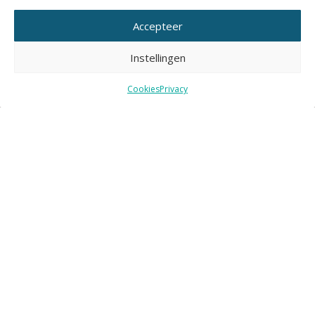
Accepteer
Instellingen
Cookies
Privacy
9 NOVEMBER 2022
|
Nieuws
Communiceren over natuurinclusieve tuinen: 8
groene projecten en evenzoveel lessen
Lees verder