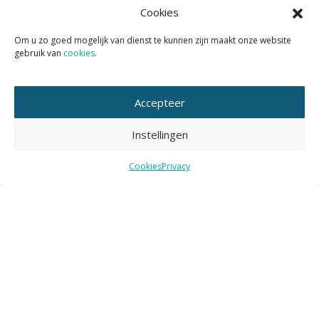
Cookies
Om u zo goed mogelijk van dienst te kunnen zijn maakt onze website
gebruik van
cookies
.
Accepteer
Instellingen
19 FEBRUARI 2024
|
Publicatie
Sweco vergelijkt voorstellen voor groennorm
Cookies
Privacy
Lees verder