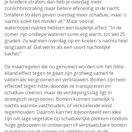
je bredere straten, dan heb je overdag meer
zonlichtinstraling maar betere afkoeling in de nacht.
Smallere straten geven overdag meer schaduw, maar ’s
nachts koelt het minder af.” Maar vooral
wateroppervlaktes hebben een duidelijk effect: “In de
zomer zijn ondiepe wateren soms erg warm, tot wel 25
graden. Ze warmen overdag op en koelen ’s nachts heel
langzaam af. Dat werkt als een soort nachtelijke
kachel.”
De maatregelen die nu genomen worden om het hitte-
eiland effect tegen te gaan zijn grofweg samen te
vatten als: vergroenen en verblauwen. Bomen zijn heel
effectief tegen hitte, doordat ze transpireren en
schaduw creëren, maar de verdiepingsslag ligt in
strategisch
vergroenen. Bomen kunnen namelijk ’s
nachts warmte vasthouden, of verkoelende wind
tegenhouden. Daarom kan het bijvoorbeeld een idee
zijn om lage vegetatie op schaduwrijke plekken rondom
hoge gebouwen te ontwerpen of verplaatsbare bomen
in bakken toe te passen op plekken waar ze de