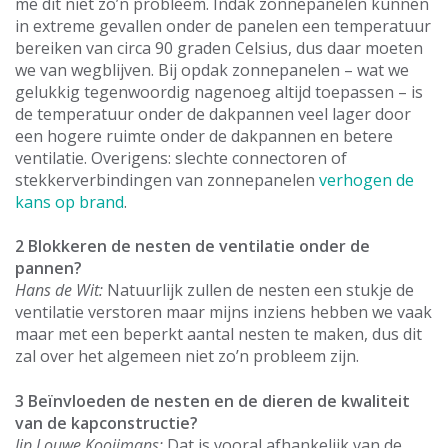
me dit niet zo’n probleem. Indak zonnepanelen kunnen
in extreme gevallen onder de panelen een temperatuur
bereiken van circa 90 graden Celsius, dus daar moeten
we van wegblijven. Bij opdak zonnepanelen – wat we
gelukkig tegenwoordig nagenoeg altijd toepassen – is
de temperatuur onder de dakpannen veel lager door
een hogere ruimte onder de dakpannen en betere
ventilatie. Overigens: slechte connectoren of
stekkerverbindingen van zonnepanelen
verhogen de
kans op brand
.
2 Blokkeren de nesten de ventilatie onder de
pannen?
Hans de Wit:
Natuurlijk zullen de nesten een stukje de
ventilatie verstoren maar mijns inziens hebben we vaak
maar met een beperkt aantal nesten te maken, dus dit
zal over het algemeen niet zo’n probleem zijn.
3 Beïnvloeden de nesten en de dieren de kwaliteit
van de kapconstructie?
Jip Louwe Kooijmans:
Dat is vooral afhankelijk van de