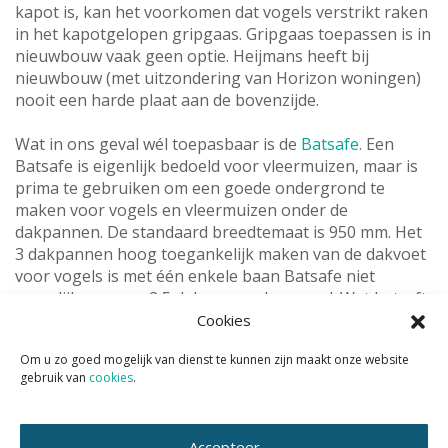
kapot is, kan het voorkomen dat vogels verstrikt raken
in het kapotgelopen gripgaas. Gripgaas toepassen is in
nieuwbouw vaak geen optie. Heijmans heeft bij
nieuwbouw (met uitzondering van Horizon woningen)
nooit een harde plaat aan de bovenzijde.
Wat in ons geval wél toepasbaar is de
Batsafe
. Een
Batsafe is eigenlijk bedoeld voor vleermuizen, maar is
prima te gebruiken om een goede ondergrond te
maken voor vogels en vleermuizen onder de
dakpannen. De standaard breedtemaat is 950 mm. Het
3 dakpannen hoog toegankelijk maken van de dakvoet
voor vogels is met één enkele baan Batsafe niet
mogelijk maar ca. 2,5 dakpannen hoog wel. Wat betreft
brand is Batsafe niet het beste jongetje van de klas met
Cookies
zijn brandklasse F (de slechtste, meest brandbare
Om u zo goed mogelijk van dienst te kunnen zijn maakt onze website
score). Dus niet toepassen onder indak zonnepanelen.
gebruik van
cookies
.
Vergeet niet de vogelschroot aan te brengen aan de
bovenzijde van de Batsafe.
Accepteer