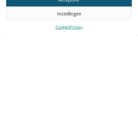
Reageren op dit artikel?
Dat kan op LinkedIn.
Instellingen
Tags:
nestelplaatsen
vraagbaak
Cookies
Privacy
gerelateerd nieuws