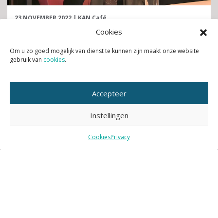
23 NOVEMBER 2022
|
KAN Café
Cookies
Een groene omgeving draagt bij aan je
gezondheid
Om u zo goed mogelijk van dienst te kunnen zijn maakt onze website
gebruik van
cookies
.
Lees verder
Accepteer
Instellingen
Cookies
Privacy
13 JANUARI 2023
|
Nieuws