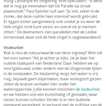
Hoog Catharijne en omgeving. Wim speculeert: “Ik denk
dat ik nog ga meemaken dat De Parade op straat
plaatsvindt.” Paul Splinter vult aan: “Je ziet, zeker in de
zomer, dat deze ruimte heel intensief wordt gebruikt.
Er liggen boten aangemeerd, ook omdat je nu weer de
hele singel rond kunt varen, en overal zie je mensen
zitten.” De deelnemers zien parallellen met de Leidse
binnenstad, waar ook de hele singel is opgewaardeerd.
Visdeurbel
Wat is nou de natuurwaarde van deze ingreep? Wim vat
het kort samen: “Als je achter je kijkt, zie je daar het
oudste stadspark van Nederland. Daar hebben we op
voortgebouwd, onder andere met de slingerende lijnen
in de voetpaden. De beplanting langs het water is vrij
ruig, bepaald geen biljartlaken, maar ecologisch gezien
zitten de leukste verhalen hier onder het
wateroppervlak. Jullie kennen misschien
de visdeurbel
,
en we hebben ook een kunstmatig rif gemaakt, waar
vissen kunnen schuilen. Verder is er een dubbele
damwand aangelegd, in verband met de golfslag van de