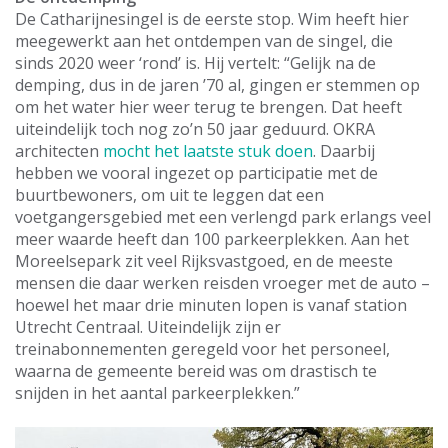
De Catharijnesingel is de eerste stop. Wim heeft hier
meegewerkt aan het ontdempen van de singel, die
sinds 2020 weer ‘rond’ is. Hij vertelt: “Gelijk na de
demping, dus in de jaren ’70 al, gingen er stemmen op
om het water hier weer terug te brengen. Dat heeft
uiteindelijk toch nog zo’n 50 jaar geduurd. OKRA
architecten
mocht het laatste stuk doen
. Daarbij
hebben we vooral ingezet op participatie met de
buurtbewoners, om uit te leggen dat een
voetgangersgebied met een verlengd park erlangs veel
meer waarde heeft dan 100 parkeerplekken. Aan het
Moreelsepark zit veel Rijksvastgoed, en de meeste
mensen die daar werken reisden vroeger met de auto –
hoewel het maar drie minuten lopen is vanaf station
Utrecht Centraal. Uiteindelijk zijn er
treinabonnementen geregeld voor het personeel,
waarna de gemeente bereid was om drastisch te
snijden in het aantal parkeerplekken.”