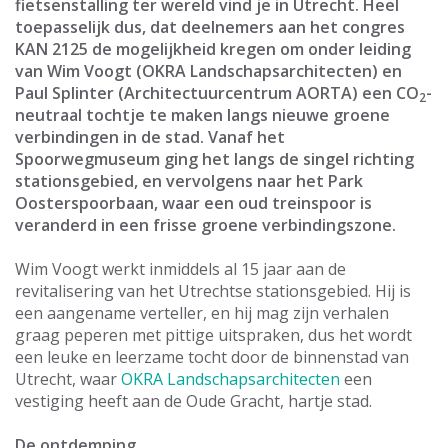
fietsenstalling ter wereld vind je in Utrecht. Heel
toepasselijk dus, dat deelnemers aan het congres
KAN 2125 de mogelijkheid kregen om onder leiding
van Wim Voogt (OKRA Landschapsarchitecten) en
Paul Splinter (Architectuurcentrum AORTA) een CO
-
2
neutraal tochtje te maken langs nieuwe groene
verbindingen in de stad. Vanaf het
Spoorwegmuseum ging het langs de singel richting
stationsgebied, en vervolgens naar het Park
Oosterspoorbaan, waar een oud treinspoor is
veranderd in een frisse groene verbindingszone.
Wim Voogt werkt inmiddels al 15 jaar aan de
revitalisering van het Utrechtse stationsgebied. Hij is
een aangename verteller, en hij mag zijn verhalen
graag peperen met pittige uitspraken, dus het wordt
een leuke en leerzame tocht door de binnenstad van
Utrecht, waar
OKRA Landschapsarchitecten
een
vestiging heeft aan de Oude Gracht, hartje stad.
De ontdemping