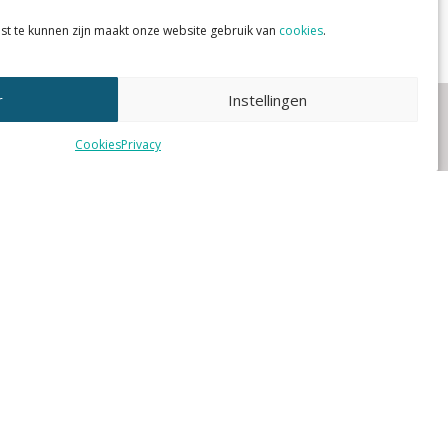
st te kunnen zijn maakt onze website gebruik van
cookies
.
r
Instellingen
Cookies
Privacy
5 DECEMBER 2023
|
Nieuws