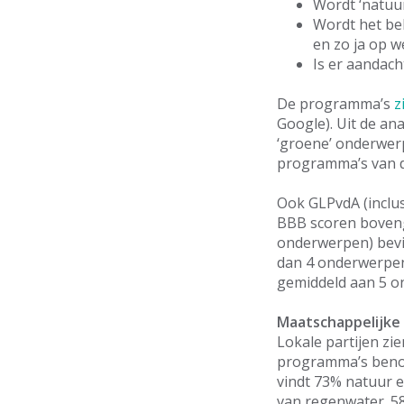
Wordt ‘natuu
Wordt het be
en zo ja op w
Is er aandach
De programma’s
z
Google). Uit de an
‘groene’ onderwerpe
programma’s van d
Ook GLPvdA (inclus
BBB scoren boveng
onderwerpen) bevi
dan 4 onderwerpen)
gemiddeld aan 5 on
Maatschappelijke
Lokale partijen zi
programma’s benoem
vindt 73% natuur 
van regenwater. 58