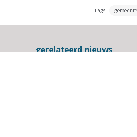
Tags:
gemeent
gerelateerd nieuws
6 FEBRUARI 2025
|
Publicatie