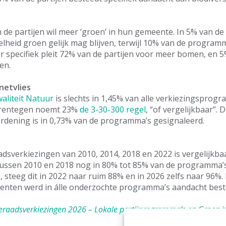
 de partijen wil meer ‘groen’ in hun gemeente. In 5% van d
elheid groen gelijk mag blijven, terwijl 10% van de program
r specifiek pleit 72% van de partijen voor meer bomen, en 5%
en.
netvlies
aliteit Natuur
is slechts in 1,45% van alle verkiezingsprog
arentegen noemt 23%
de 3-30-300 regel
, “of vergelijkbaar”. 
rdening is in 0,73% van de programma’s gesignaleerd.
dsverkiezingen van 2010, 2014, 2018 en 2022 is vergelijkb
tussen 2010 en 2018 nog in 80% tot 85% van de programma’
 steeg dit in 2022 naar ruim 88% en in 2026 zelfs naar 96%. 
nten werd in álle onderzochte programma’s aandacht best
raadsverkiezingen 2026 – Lokale partijprogramma’s en Groen i