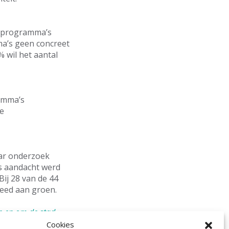
e programma’s
ma’s geen concreet
 wil het aantal
ramma’s
De
aar onderzoek
s aandacht werd
Bij 28 van de 44
eed aan groen.
n en om de stad
Cookies