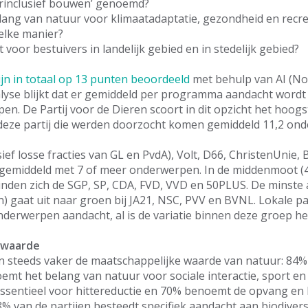
rinclusief bouwen’ genoemd?
lang van natuur voor klimaatadaptatie, gezondheid en recr
elke manier?
t voor bestuivers in landelijk gebied en in stedelijk gebied?
ijn in totaal op 13 punten beoordeeld
met behulp van AI (N
alyse blijkt dat er gemiddeld per programma aandacht wordt
n. De Partij voor de Dieren scoort in dit opzicht het hoogst
eze partij die werden doorzocht komen gemiddeld 11,2 on
ief losse fracties van GL en PvdA), Volt, D66, ChristenUnie, 
emiddeld met 7 of meer onderwerpen. In de middenmoot (4
nden zich de SGP, SP, CDA, FVD, VVD en 50PLUS. De minste
 gaat uit naar groen bij JA21, NSC, PVV en BVNL. Lokale pa
derwerpen aandacht, al is de variatie binnen deze groep he
 waarde
en steeds vaker de maatschappelijke waarde van natuur: 84%
t het belang van natuur voor sociale interactie, sport en
essentieel voor hittereductie en 70% benoemt de opvang en
% van de partijen besteedt specifiek aandacht aan biodiversi