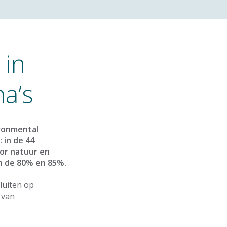
 in
a’s
ronmental
 in de 44
or natuur en
en de 80% en 85%.
luiten op
 van