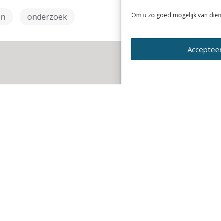
Om u zo goed mogelijk van dien
en
onderzoek
Acceptee
1 DECEMBER 2023
|
Nieuws