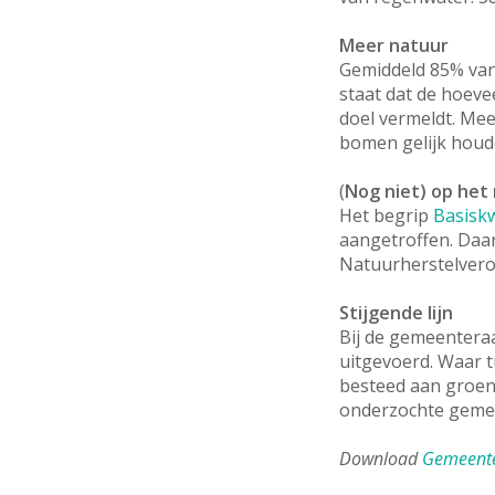
Meer natuur
Gemiddeld 85% van
staat dat de hoeve
doel vermeldt. Mee
bomen gelijk houd
(
Nog niet) op het 
Het begrip
Basiskw
aangetroffen. Da
Natuurherstelvero
Stijgende lijn
Bij de gemeenteraa
uitgevoerd. Waar 
besteed aan groen,
onderzochte gemee
Download
Gemeente