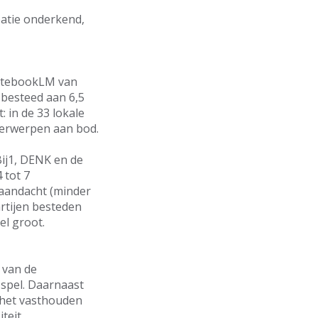
eatie onderkend,
otebookLM van
 besteed aan 6,5
: in de 33 lokale
derwerpen aan bod.
Bij1, DENK en de
 tot 7
 aandacht (minder
rtijen besteden
el groot.
 van de
 spel. Daarnaast
 het vasthouden
teit.