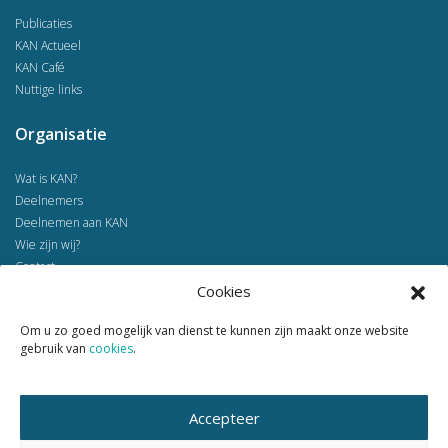
Publicaties
KAN Actueel
KAN Café
Nuttige links
Organisatie
Wat is KAN?
Deelnemers
Deelnemen aan KAN
Wie zijn wij?
Contact
Cookies
Home
Om u zo goed mogelijk van dienst te kunnen zijn maakt onze website
Voorbeeldprojecten
gebruik van
cookies
.
Contact
Volg ons ook op
Accepteer