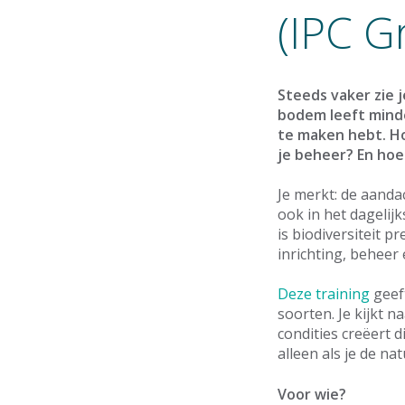
(IPC G
Steeds vaker zie 
bodem leeft mind
te maken hebt. Ho
je beheer? En hoe
Je merkt: de aanda
ook in het dagelij
is biodiversiteit p
inrichting, behee
Deze training
geeft
soorten. Je kijkt n
condities creëert 
alleen als je de na
Voor wie?