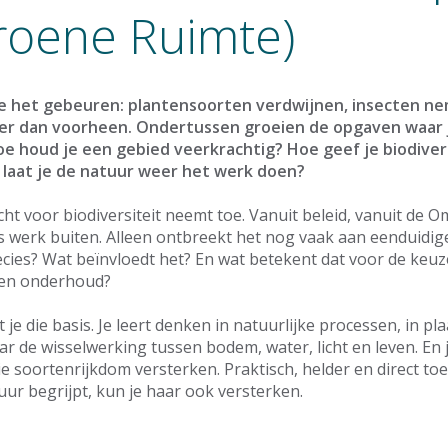
roene Ruimte)
je het gebeuren: plantensoorten verdwijnen, insecten ne
er dan voorheen. Ondertussen groeien de opgaven waar j
e houd je een gebied veerkrachtig? Hoe geef je biodivers
 laat je de natuur weer het werk doen?
cht voor biodiversiteit neemt toe. Vanuit beleid, vanuit de
ks werk buiten. Alleen ontbreekt het nog vaak aan eenduidi
recies? Wat beïnvloedt het? En wat betekent dat voor de keuze
r en onderhoud?
 je die basis. Je leert denken in natuurlijke processen, in pla
aar de wisselwerking tussen bodem, water, licht en leven. En 
die soortenrijkdom versterken. Praktisch, helder en direct t
tuur begrijpt, kun je haar ook versterken.