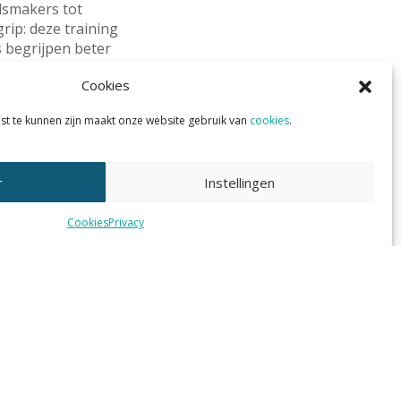
idsmakers tot
rip: deze training
 begrijpen beter
n hun keuzes.
Cookies
it. Zo verbind je
st te kunnen zijn maakt onze website gebruik van
cookies
.
r
Instellingen
Cookies
Privacy