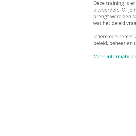
Deze training is e
uitvoerders. Of je 
brengt werelden s
wat het beleid vra
Iedere deelnemer w
beleid, beheer en 
Meer informatie 
Wil je het K
Abonneer je dan o
nieuwsbrief KAN Ac