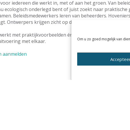
r voor iedereen die werkt in, met of aan het groen. Van bele
nu ecologisch onderlegd bent of juist zoekt naar praktische g
amen. Beleidsmedewerkers leren van beheerders. Hoveniers
agt. Ontwerpers krijgen zicht op de ecologische gevolgen va
erkt met praktijkvoorbeelden én met de Meetlat Biodiversite
Om u zo goed mogelijk van dien
uitvoering met elkaar.
en aanmelden
Acceptee
AN nieuws volgen?
p de tweewekelijkse
tueel.
E-
mailadres