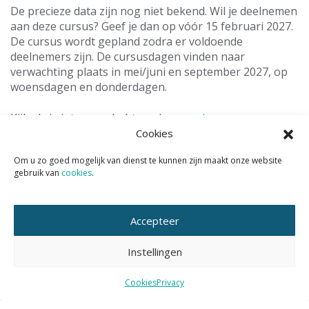
De precieze data zijn nog niet bekend. Wil je deelnemen
aan deze cursus? Geef je dan op vóór 15 februari 2027.
De cursus wordt gepland zodra er voldoende
deelnemers zijn. De cursusdagen vinden naar
verwachting plaats in mei/juni en september 2027, op
woensdagen en donderdagen.
Kijk als je interesse hebt
op deze pagina voor meer
informatie en aanmelden
.
Cookies
Om u zo goed mogelijk van dienst te kunnen zijn maakt onze website
gebruik van
cookies
.
Wil je het KAN nieuws volgen?
Abonneer je dan op de tweewekelijkse nieuwsbrief KAN
Accepteer
Actueel.
Instellingen
Cookies
Privacy