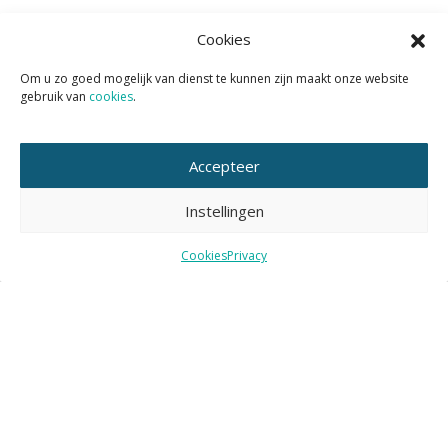
Wil je het KAN nieuws volgen?
Cookies
Abonneer je dan op de tweewekelijkse nieuwsbrief KAN
Om u zo goed mogelijk van dienst te kunnen zijn maakt onze website
gebruik van
cookies
.
Actueel.
Accepteer
Instellingen
E-
mailadres
Cookies
Privacy
Nieuws
Nieuws