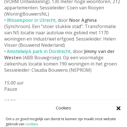
(VORM Ontwikkeling). 130 meter hoge woontoren, 212
appartementen. Sessieleider: Coen van Rooyen
(WoningBouwersNL)
•
Wisselspoor in Utrecht
, door
Noor Aghina
(Synchroon). Een “stoer stukkie stad”. Transformatie
van NS locatie naar autoluw mix gebied met 1170
woningen en industrieel erfgoed. Sessieleider: Helen
Visser (Bouwend Nederland)
•
Amstelwijck park in Dordrecht
, door
Jimmy van der
Westen
(ABB Bouwgroep). Op een voormalige
ziekenhuis locatie komen 190 woningen in het groen.
Sessieleider: Claudia Bouwens (NEPROM)
15.00 uur
Pauze
15.30 uur
Sessiereeks 2 (60 minuten) – keuze uit drie deelsessies
Cookies
Om u zo goed mogelijk van dienst te kunnen zijn maakt onze website
•
Workshop Samen aan de slag.
gebruik van
cookies
.
Je wilt natuurinclusief bouwen, en gaat hiervoor met