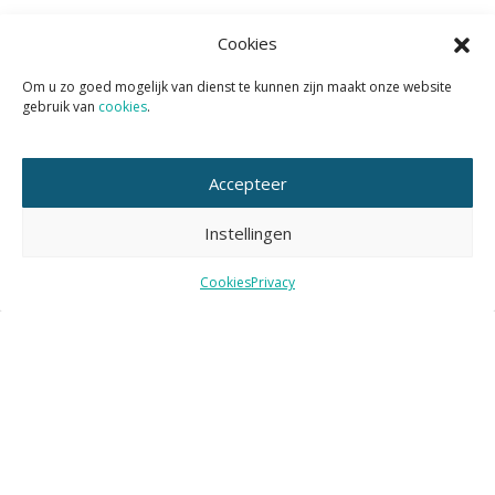
Wil je het KAN nieuws volgen?
Cookies
Abonneer je dan op de tweewekelijkse nieuwsbrief KAN
Om u zo goed mogelijk van dienst te kunnen zijn maakt onze website
gebruik van
cookies
.
Actueel.
Accepteer
Instellingen
E-
mailadres
Cookies
Privacy
Nieuws
Nieuws