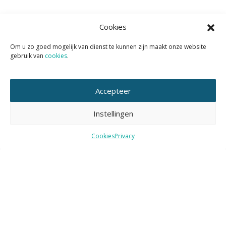
Cookies
Wil je het KAN nieuws volgen?
Om u zo goed mogelijk van dienst te kunnen zijn maakt onze website
Abonneer je dan op de tweewekelijkse nieuwsbrief KAN
gebruik van
cookies
.
Actueel.
Accepteer
Instellingen
E-
mailadres
Cookies
Privacy
Nieuws
Nieuws