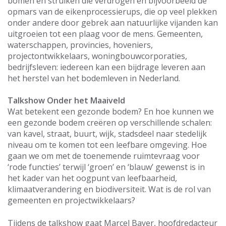
bomen en struiken die verdrogen en bijvoorbeeld de
opmars van de eikenprocessierups, die op veel plekken
onder andere door gebrek aan natuurlijke vijanden kan
uitgroeien tot een plaag voor de mens. Gemeenten,
waterschappen, provincies, hoveniers,
projectontwikkelaars, woningbouwcorporaties,
bedrijfsleven: iedereen kan een bijdrage leveren aan
het herstel van het bodemleven in Nederland.
Talkshow Onder het Maaiveld
Wat betekent een gezonde bodem? En hoe kunnen we
een gezonde bodem creëren op verschillende schalen:
van kavel, straat, buurt, wijk, stadsdeel naar stedelijk
niveau om te komen tot een leefbare omgeving. Hoe
gaan we om met de toenemende ruimtevraag voor
‘rode functies’ terwijl ‘groen’ en ‘blauw’ gewenst is in
het kader van het oogpunt van leefbaarheid,
klimaatverandering en biodiversiteit. Wat is de rol van
gemeenten en projectwikkelaars?
Tijdens de talkshow gaat Marcel Bayer, hoofdredacteur