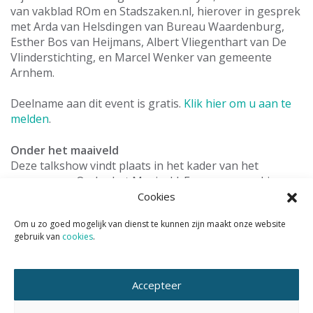
van vakblad ROm en Stadszaken.nl, hierover in gesprek
met Arda van Helsdingen van Bureau Waardenburg,
Esther Bos van Heijmans, Albert Vliegenthart van De
Vlinderstichting, en Marcel Wenker van gemeente
Arnhem.
Deelname aan dit event is gratis.
Klik hier om u aan te
melden
.
Onder het maaiveld
Deze talkshow vindt plaats in het kader van het
programma Onder het Maaiveld. Een samenwerking
tussen IUCN NL, NIOO-KNAW, De Vlinderstichting en
Cookies
het Centrum voor Bodemecologie en wordt financieel
Om u zo goed mogelijk van dienst te kunnen zijn maakt onze website
mogelijk gemaakt door de Nationale Postcodeloterij.
gebruik van
cookies
.
Wil je het KAN nieuws volgen?
Accepteer
Abonneer je dan op de tweewekelijkse nieuwsbrief KAN