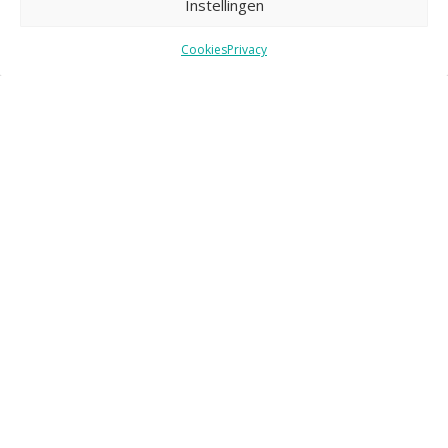
Instellingen
Actueel.
Cookies
Privacy
E-
mailadres
Nieuws
Nieuws
Agenda
Agenda