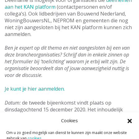
aan het KAN platform
(contactpersonen en/of
collega’s). Ook lidbedrijven van Bouwend Nederland,
WoningBouwersNL, NEPROM en gemeenten die nog
niet zijn aangesloten bij het KAN platform kunnen zich
aanmelden.
Ben je expert op dit thema en niet aangesloten bij een van
deze brancheorganisaties? Schrijf dan in enkele zinnen op
het formulier bij ‘toelichting’ waarom je erbij wilt zijn. De
organisatie beoordeelt dan of jouw aanwezigheid nuttig is
voor de discussie.
Je kunt je hier aanmelden.
Datum:
de tweede bijeenkomst vindt plaats op
dinsdagochtend 15 december 2020. Het inhoudelijk
programma duurt van 11.15 uur tot 12.45 uur.
Cookies
Locatie:
via MS Teams. Je ontvangt een bevestiging met
agenda-item en link. Enkele dagen van tevoren ontvang
Om u zo goed mogelijk van dienst te kunnen zijn maakt onze website
je een deelnemerslijst en een programma.
gebruik van
cookies
.