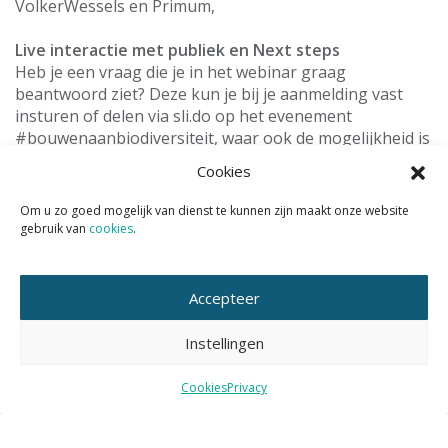
VolkerWessels en Primum,
Live interactie met publiek en Next steps
Heb je een vraag die je in het webinar graag
beantwoord ziet? Deze kun je bij je aanmelding vast
insturen of delen via sli.do op het evenement
#bouwenaanbiodiversiteit, waar ook de mogelijkheid is
om te stemmen op vragen vooraf of tijdens het event.
Cookies
Om u zo goed mogelijk van dienst te kunnen zijn maakt onze website
gebruik van
cookies
.
Wil je het KAN nieuws volgen?
Abonneer je dan op de tweewekelijkse nieuwsbrief KAN
Accepteer
Actueel.
Instellingen
Cookies
Privacy
E-
mailadres