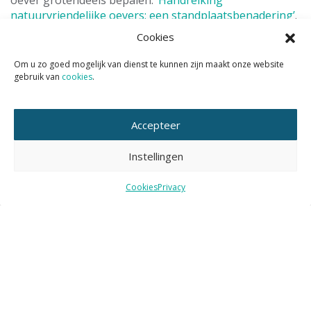
natuurvriendelijke oevers; een standplaatsbenadering’
.
(STOWA, 2011)
Cookies
En zie ook de
Handreiking ontwerpvoorschrift
Om u zo goed mogelijk van dienst te kunnen zijn maakt onze website
Natuurvriendelijke oevers
(Provincie Noord-Holland en
gebruik van
cookies
.
Bureau Waardenburg, 2016)
Accepteer
Instellingen
Cookies
Privacy
<< terug