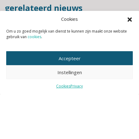
gerelateerd nieuws
Cookies
Om u zo goed mogelijk van dienst te kunnen zijn maakt onze website
gebruik van
cookies
.
Accepteer
Instellingen
Cookies
Privacy
1 MEI 2020
|
Publicatie
Biind magazine gewijd aan KAN platform
Lees verder