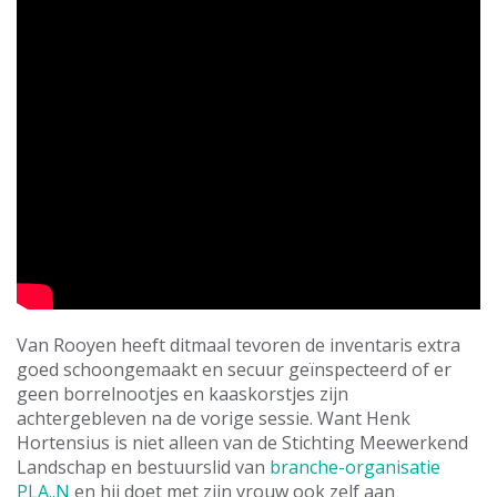
Van Rooyen heeft ditmaal tevoren de inventaris extra
goed schoongemaakt en secuur geïnspecteerd of er
geen borrelnootjes en kaaskorstjes zijn
achtergebleven na de vorige sessie. Want Henk
Hortensius is niet alleen van de Stichting Meewerkend
Landschap en bestuurslid van
branche-organisatie
PLA..N
en hij doet met zijn vrouw ook zelf aan