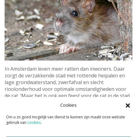
In Amsterdam leven meer ratten dan inwoners. Daar
zorgt de verzakkende stad met rottende heipalen en
lage grondwaterstand, zwerfafval en slecht
rioolonderhoud voor optimale omstandigheden voor
de rat. ‘Maar het is ook een feest voor de rat in de stad
doordat mensen voedsel laten slingeren en slordig met
Cookies
het riool omgaan waardoor verstoppingen optreden.
Dan moet er soms gif aan te pas komen wat de
Om u zo goed mogelijk van dienst te kunnen zijn maakt onze website
maatschappij liever niet wil’, aldus Hortensius. ‘Vanaf
gebruik van
cookies
.
2023 werken we volgens het Integrated Pest
Management met zo min mogelijk gif.’