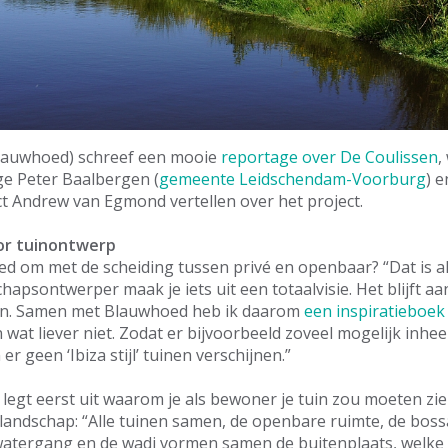
lauwhoed) schreef een mooie
reportage over De Coulissen
,
e Peter Baalbergen (
gemeente Leidschendam-Voorburg
) e
t Andrew van Egmond vertellen over het project.
or tuinontwerp
 om met de scheiding tussen privé en openbaar? “Dat is alti
hapsontwerper maak je iets uit een totaalvisie. Het blijft a
ten. Samen met Blauwhoed heb ik daarom
een inspiratieboek
 wat liever niet. Zodat er bijvoorbeeld zoveel mogelijk inh
r geen ‘Ibiza stijl’ tuinen verschijnen.”
 legt eerst uit waarom je als bewoner je tuin zou moeten zie
landschap: “Alle tuinen samen, de openbare ruimte, de bos
watergang en de wadi vormen samen de buitenplaats, welke 