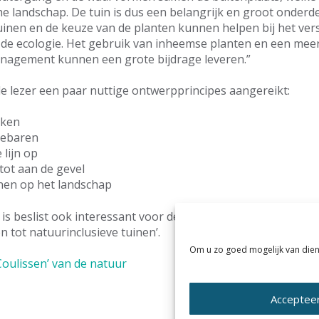
che landschap. De tuin is dus een belangrijk en groot onderd
tuinen en de keuze van de planten kunnen helpen bij het ver
de ecologie. Het gebruik van inheemse planten en een meer
anagement kunnen een grote bijdrage leveren.”
de lezer een paar nuttige ontwerpprincipes aangereikt:
eken
gebaren
 lijn op
tot aan de gevel
jnen op het landschap
k is beslist ook interessant voor deelnemers aan de KAN T
n tot natuurinclusieve tuinen’.
Om u zo goed mogelijk van dien
Coulissen’ van de natuur
Acceptee