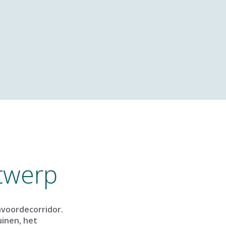
ntwerp
envoordecorridor.
uinen, het