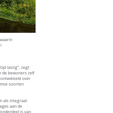
 waarin
n
jd lastig”, zegt
an de bewoners zelf
ontwikkeld over
eemse soorten
n als integraal
sages aan de
onderdeel is van