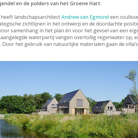
endel en de polders van het Groene Hart.
heeft landschapsarchitect
Andrew van Egmond
een couliss
tegische zichtlijnen in het ontwerp en de doordachte posit
oor samenhang in het plan én voor het gevoel van een eig
 aangelegde waterpartij vangen overtollig regenwater op, 
. Door het gebruik van natuurlijke materialen gaan de villa’s