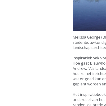
Melissa George (B
stedenbouwkundig
landschapsarchitec
Inspiratieboek
vo
Hoe gaat Blauwhoed
Andrew: “Als landsc
hoe ze het inrich
wat er goed kan en
geplant worden en e
Het inspiratieboek
onderdeel van het 
randen, de brede 