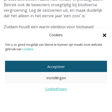
Betrek ook de bewoners vroegtijdig bij biodiverse
vergroening. Leg de seizoenen uit, en maak duidelijk
dat het alleen in het eerste jaar ‘een zooi’ is.’
Zuidam houdt een warm pleidooi voor biobased
bouwmateriaal. Ze werkt aan 89 strowoningen die voor
Cookies
de 44 totaal afgeschreven woningen uit 1947
vervangen in de
Rustenburgstraat in Eindhoven
. ‘Het is
Om u zo goed mogelijk van dienst te kunnen zijn maakt onze website
lowtech want heeft amper installaties nodig, is
gebruik van
cookies
.
akoestisch goed en comfortabel. En het is volkomen
hergebruik! Want één woning wordt gemaakt van de
oogstresten van één voetbalveld landbouwgrond. Het
Accepteer
is een kans voor de landbouw en voor lokale
werkgelegenheid.’
Instellingen
Download
de presentatie van Marlies Zuidam
Cookies
Privacy
Tags:
biobased
gebiedsontwikkeling