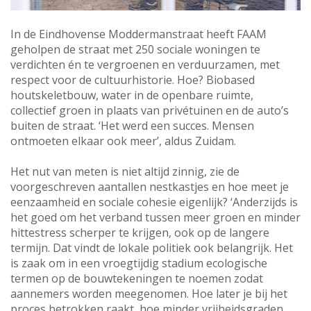
In de Eindhovense Moddermanstraat heeft FAAM
geholpen de straat met 250 sociale woningen te
verdichten én te vergroenen en verduurzamen, met
respect voor de cultuurhistorie. Hoe? Biobased
houtskeletbouw, water in de openbare ruimte,
collectief groen in plaats van privétuinen en de auto’s
buiten de straat. ‘Het werd een succes. Mensen
ontmoeten elkaar ook meer’, aldus Zuidam.
Het nut van meten is niet altijd zinnig, zie de
voorgeschreven aantallen nestkastjes en hoe meet je
eenzaamheid en sociale cohesie eigenlijk? ‘Anderzijds is
het goed om het verband tussen meer groen en minder
hittestress scherper te krijgen, ook op de langere
termijn. Dat vindt de lokale politiek ook belangrijk. Het
is zaak om in een vroegtijdig stadium ecologische
termen op de bouwtekeningen te noemen zodat
aannemers worden meegenomen. Hoe later je bij het
proces betrokken raakt, hoe minder vrijheidsgraden.