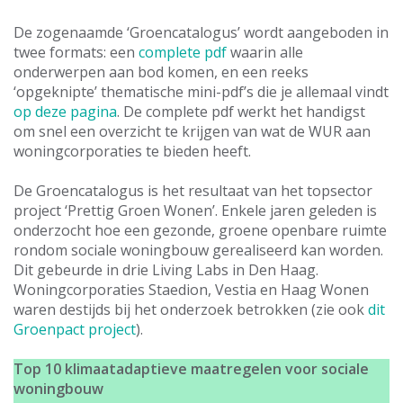
De zogenaamde ‘Groencatalogus’ wordt aangeboden in
twee formats: een
complete pdf
waarin alle
onderwerpen aan bod komen, en een reeks
‘opgeknipte’ thematische mini-pdf’s die je allemaal vindt
op deze pagina
. De complete pdf werkt het handigst
om snel een overzicht te krijgen van wat de WUR aan
woningcorporaties te bieden heeft.
De Groencatalogus is het resultaat van het topsector
project ‘Prettig Groen Wonen’. Enkele jaren geleden is
onderzocht hoe een gezonde, groene openbare ruimte
rondom sociale woningbouw gerealiseerd kan worden.
Dit gebeurde in drie Living Labs in Den Haag.
Woningcorporaties Staedion, Vestia en Haag Wonen
waren destijds bij het onderzoek betrokken (zie ook
dit
Groenpact project
).
Top 10 klimaatadaptieve maatregelen
voor sociale
woningbouw