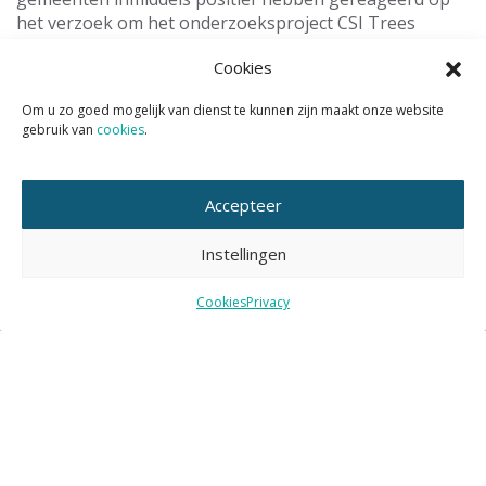
het verzoek om het onderzoeksproject CSI Trees
financieel te steunen.
Cookies
Tags:
Om u zo goed mogelijk van dienst te kunnen zijn maakt onze website
gebruik van
cookies
.
bomen
klimaatadaptatie
onderzoek
Accepteer
Instellingen
gerelateerd nieuws
Cookies
Privacy