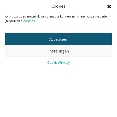
Geen vertraging, mits tijdig toegepast: Het effect
Cookies
van deze instrumenten op de snelheid van het
planproces is niet eenduidig. Wel blijkt dat
Om u zo goed mogelijk van dienst te kunnen zijn maakt onze website
gebruik van
cookies
.
vroegtijdige inzet van de instrumenten vertraging
later in het proces voorkomt.
Hogere investeringskosten en lagere beheer- en
onderhoudskosten voor een toekomstbestendige
Accepteer
leefomgeving. Uit de interviews blijkt dat kosten
aan de voorkant van een ontwikkeling hoger
Instellingen
kunnen zijn op locaties die een opgave hebben
ten aanzien van water en bodem, bijvoorbeeld
Cookies
Privacy
omdat daar meer vooronderzoek en afstemming
nodig is, en maatregelen in het ontwerp moeten
worden opgenomen. Gemeenten verwachten
daarentegen dat dergelijke investeringen in
klimaatadaptiviteit zich later terugbetalen in de
vorm van onder andere lagere beheers- en
onderhoudskosten.
“Dit neemt niet weg dat woningbouwprojecten