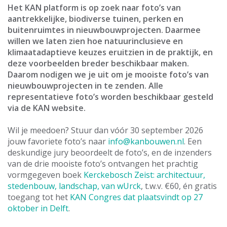
Het KAN platform is op zoek naar foto’s van
aantrekkelijke, biodiverse tuinen, perken en
buitenruimtes in nieuwbouwprojecten. Daarmee
willen we laten zien hoe natuurinclusieve en
klimaatadaptieve keuzes eruitzien
in de praktijk
, en
deze voorbeelden breder beschikbaar maken.
Daarom nodigen we je uit om je mooiste foto’s van
nieuwbouwprojecten in te zenden. Alle
representatieve foto’s worden beschikbaar gesteld
via de KAN website.
Wil je meedoen? Stuur dan vóór 30 september 2026
jouw favoriete foto’s naar
info@kanbouwen.nl
. Een
deskundige jury beoordeelt de foto’s, en de inzenders
van de drie mooiste foto’s ontvangen het prachtig
vormgegeven boek
Kerckebosch Zeist: architectuur,
stedenbouw, landschap, van wUrck
, t.w.v. €60, én gratis
toegang tot het
KAN Congres dat plaatsvindt op 27
oktober in Delft
.