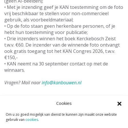
(géén AI-beelden);
• Met je inzending geef je KAN toestemming om de foto
vrij beschikbaar te stellen voor non-commercieel
gebruik, als voorbeeldmateriaal;
• Op de foto staan geen herkenbare personen, of je
hebt hun toestemming voor publicatie;
• Drie inzenders winnen het boek Kerckebosch Zeist
t.w.v. €60. De inzender van de winnende foto ontvangt
ook gratis toegang tot het KAN Congres 2026, t.w.v.
€150,-
• KAN neemt na 30 september contact op met de
winnaars.
Vragen? Mail naar
info@kanbouwen.nl
Tags:
KAN
openbaar groen
privétuin
Cookies
Om u zo goed mogelijk van dienst te kunnen zijn maakt onze website
gebruik van
cookies
.