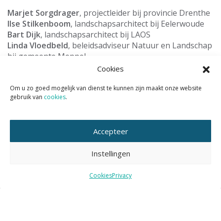
Marjet Sorgdrager
, projectleider bij provincie Drenthe
Ilse Stilkenboom
, landschapsarchitect bij Eelerwoude
Bart Dijk
, landschapsarchitect bij LAOS
Linda Vloedbeld
, beleidsadviseur Natuur en Landschap
bij gemeente Meppel
Erik Makkinga
, senior ontwikkelaar bij BPD
Cookies
Daniël Beldman
, projectontwikkelaar bij Roosdom
Tijhuis
Om u zo goed mogelijk van dienst te kunnen zijn maakt onze website
gebruik van
cookies
.
Victor Beumer
van Collectief Natuurinclusief en Aveco
de Bondt
Accepteer
Download de pdf met
het volledige programma en het
overzicht van alle sprekers
.
Instellingen
Aanmelden kan hier
Cookies
Privacy
Wil je het KAN nieuws volgen?