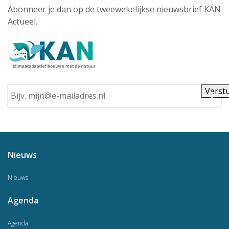
Abonneer je dan op de tweewekelijkse nieuwsbrief KAN
Actueel.
E-
Verst
mailadres
Nieuws
Nieuws
Agenda
Agenda