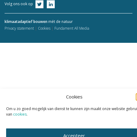
Volg ons ook op
klimaatadaptief bouwen
mét de natuur
Privacy statement
Cookies
Fundament All Media
Cookies
Om u zo goed mogelijk van dienst te kunnen zijn maakt onze website gebru
van
cookies
.
Accepteer