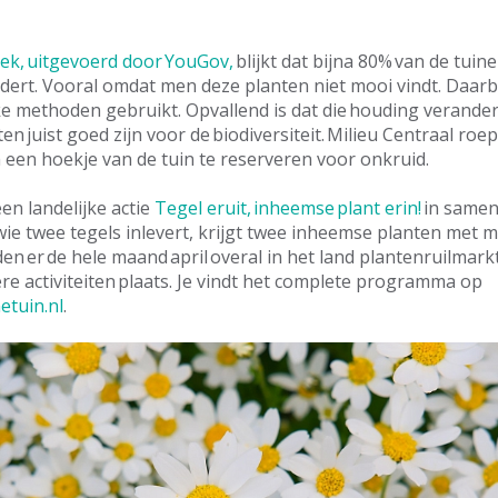
oek, uitgevoerd door YouGov,
blijkt dat bijna 80% van de tui
dert. Vooral omdat men deze planten niet mooi vindt. Daarb
ke methoden gebruikt. Opvallend is dat die houding verande
en juist goed zijn voor de biodiversiteit. Milieu Centraal roep
een hoekje van de tuin te reserveren voor onkruid.
een landelijke actie
Tegel eruit, inheemse plant erin!
in samen
 wie twee tegels inlevert, krijgt twee inheemse planten met 
den er de hele maand april overal in het land plantenruilmar
ere activiteiten plaats. Je vindt het complete programma op
tuin.nl
.