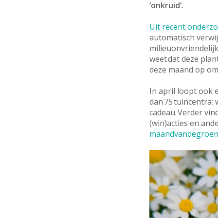
‘onkruid’.
Uit recent onderz
automatisch verwij
milieuonvriendelij
weet dat deze plant
deze maand op om 
In april loopt ook 
dan 75 tuincentra:
cadeau. Verder vin
(win)acties en and
maandvandegroene