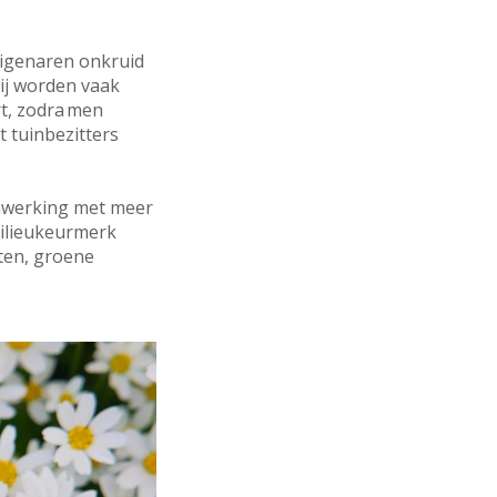
neigenaren onkruid
ij worden vaak
rt, zodra men
t tuinbezitters
werking met meer
milieukeurmerk
kten, groene