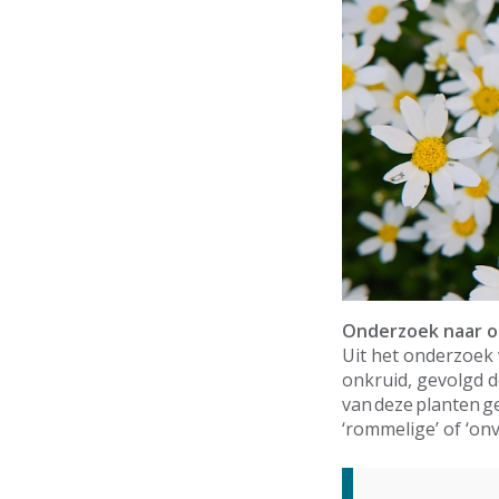
Onderzoek naar o
Uit het onderzoek 
onkruid, gevolgd d
van deze planten g
‘rommelige’ of ‘onv