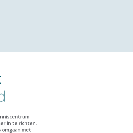
:
d
kenniscentrum
r in te richten.
rs omgaan met