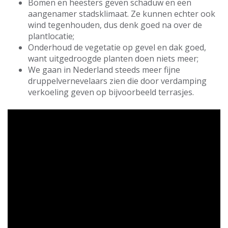
Bomen en heesters geven schaduw en een
aangenamer stadsklimaat. Ze kunnen echter ook
wind tegenhouden, dus denk goed na over de
plantlocatie;
Onderhoud de vegetatie op gevel en dak goed,
want uitgedroogde planten doen niets meer;
We gaan in Nederland steeds meer fijne
druppelvernevelaars zien die door verdamping
verkoeling geven op bijvoorbeeld terrasjes.