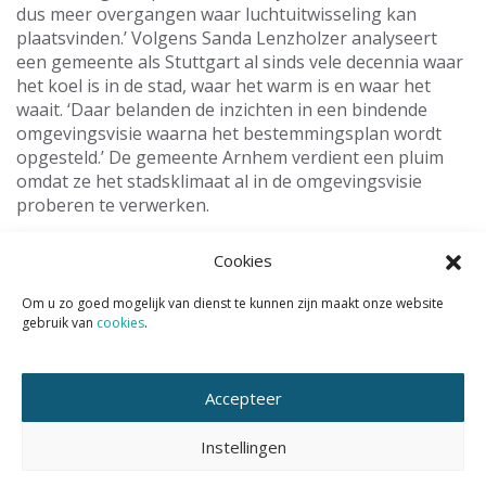
dus meer overgangen waar luchtuitwisseling kan
plaatsvinden.’ Volgens Sanda Lenzholzer analyseert
een gemeente als Stuttgart al sinds vele decennia waar
het koel is in de stad, waar het warm is en waar het
waait. ‘Daar belanden de inzichten in een bindende
omgevingsvisie waarna het bestemmingsplan wordt
opgesteld.’ De gemeente Arnhem verdient een pluim
omdat ze het stadsklimaat al in de omgevingsvisie
proberen te verwerken.
Op de kleine schaal moeten we in de zomer zoveel
Cookies
mogelijk schaduw bewerkstelligen door afdaken te
creëren, al dan niet geïntegreerd met PV-cellen om
Om u zo goed mogelijk van dienst te kunnen zijn maakt onze website
elektriciteit te winnen. Er zijn ook flexibele oplossingen
gebruik van
cookies
.
door doeken over terrassen of balkons op te hangen
of zelfs met gordijnen een heel plein van schaduw te
voorzien.
Accepteer
Bouwmateriaal
Instellingen
Het bouwmateriaal kan ook iets bijdragen. ‘Houtbouw