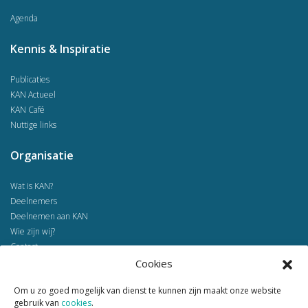
Agenda
Kennis & Inspiratie
Publicaties
KAN Actueel
KAN Café
Nuttige links
Organisatie
Wat is KAN?
Deelnemers
Deelnemen aan KAN
Wie zijn wij?
Contact
Cookies
Home
Om u zo goed mogelijk van dienst te kunnen zijn maakt onze website
Voorbeeldprojecten
gebruik van
cookies
.