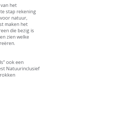
 van het
ste stap rekening
 voor natuur,
ist maken het
een die bezig is
en zien welke
reëren.
ls” ook een
st Natuurinclusief
trokken