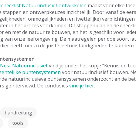
checklist Natuurinclusief ontwikkelen
maakt voor elke fase
 stappen en ontwerpkeuzes inzichtelijk. Door vanaf de eer
lijkheden, onmogelijkheden en (wettelijke) verplichtingen
ater in het proces voorkomen. Dit stappenplan en de checkl
r en met de natuur te bouwen, en het is geschikt voor ieder
ng van onze leefomgeving. De maatregelen per doelsoort lat
dier heeft, om zo de juiste leefomstandigheden te kunnen c
untensystemen
Nest Natuurinclusief
vind je onder het kopje “Kennis en too
entelijke puntensystemen
voor natuurinclusief bouwen. Ne
lende natuurinclusieve puntensystemen onderzocht en de be
s geïnterviewd. De conclusies
vind je hier
.
handreiking
tools