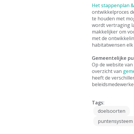
Het stappenplan & 
ontwikkelproces de
te houden met moge
wordt vertraging l
makkelijker om voo
met de ontwikkeli
habitatwensen elk 
Gemeentelijke p
Op de website van
overzicht van
geme
heeft de verschil
beleidsmedewerker
Tags:
doelsoorten
puntensysteem