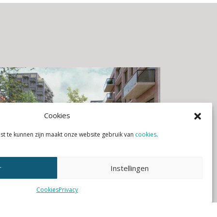
Cookies
st te kunnen zijn maakt onze website gebruik van
cookies
.
r
Instellingen
13 JANUARI 2023
|
Nieuws
Cookies
Privacy
Merwedelab: Unieke samenwerking
natuurinclusief ontwerpen en bouwen