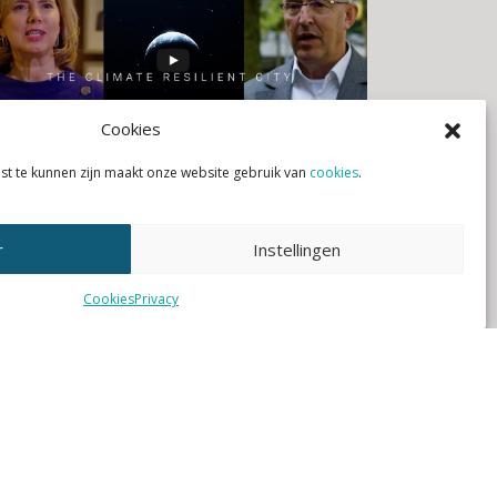
Cookies
st te kunnen zijn maakt onze website gebruik van
cookies
.
28 JANUARI 2021
|
Nieuws
City Deal Klimaatadaptatie maakt
r
Instellingen
afscheidsdocu
Cookies
Privacy
Lees verder