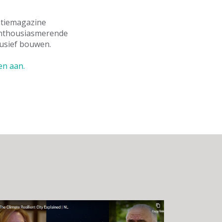
atiemagazine
 enthousiasmerende
lusief bouwen.
en aan.