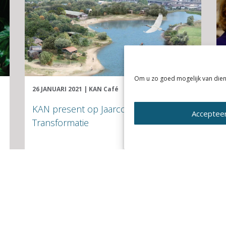
Om u zo goed mogelijk van dien
26 JANUARI 2021
|
KAN Café
KAN present op Jaarcongres Stedelijke
Acceptee
Transformatie
Lees verder
terug naar het nieuwsoverzicht