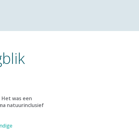
blik
. Het was een
ma natuurinclusief
ndige