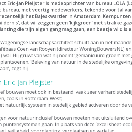
ct Eric-Jan Pleijster is medeoprichter van bureau LOLA (
t bureau, met veertig medewerkers, tekende voor tal va
recentelijk het Bajeskwartier in Amsterdam. Kernpunten 
ildernis’, dat wil zeggen geen ‘kijkgroen’ met strakke ga
anting die ‘zijn eigen gang mag gaan, een beetje wild is 
Wageningse landschapsarchitect schuift aan in het maandel
afébaas Coen van Rooyen (directeur WoningBouwersNL) en s
e) wal. Hij gruwt van wat hij noemt ‘gemanicuurd groen’ met
 plantsoenen. ‘Beleving van natuur in de stedelijke omgevi
an’, zegt hij.
Eric-Jan Pleijster
ef bouwen moet ook in bestaand, vaak zeer verhard stedeli
, zoals in Rotterdam-West;
 natuurlijk systeem in stedelijk gebied activeren door de 
en voor natuurinclusief bouwen moeten niet uitsluitend ov
 puntensystemen gaan. In plaats van deze ‘excel sheet-ecol
sel, veiligheid, voorplanting, verplaatsen en variatie;