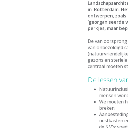
Landschapsarchite
in Rotterdam. He
ontwerpen, zoals 
‘georganiseerde w
perkjes, maar bepl
De van oorsprong 
van onbezoldigd c
(natuurvriendelijk
gazons en steriele
centraal moeten sta
De lessen van 
Natuurinclusi
mensen wonen
We moeten het
breken;
Aanbesteding
nestkasten en
de 5 V’s: voed