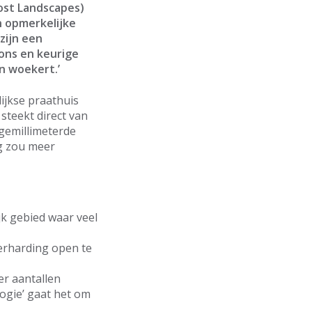
Lost Landscapes)
n opmerkelijke
zijn een
zons en keurige
en woekert.’
ijkse praathuis
teekt direct van
 gemillimeterde
ng zou meer
jk gebied waar veel
verharding open te
er aantallen
ogie’ gaat het om