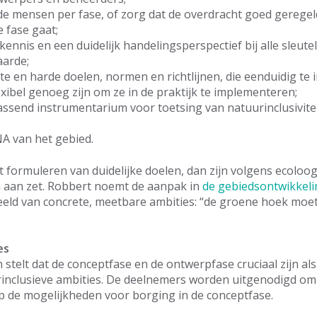
e mensen per fase, of zorg dat de overdracht goed geregeld 
 fase gaat;
ennis en een duidelijk handelingsperspectief bij alle sleute
aarde;
e en harde doelen, normen en richtlijnen, die eenduidig te i
exibel genoeg zijn om ze in de praktijk te implementeren;
ssend instrumentarium voor toetsing van natuurinclusivite
A van het gebied.
t formuleren van duidelijke doelen, dan zijn volgens ecolo
 aan zet. Robbert noemt de aanpak in
de gebiedsontwikkel
eeld van concrete, meetbare ambities: “de groene hoek moet
es
 stelt dat de conceptfase en de ontwerpfase cruciaal zijn al
inclusieve ambities. De deelnemers worden uitgenodigd om 
op de mogelijkheden voor borging in de conceptfase.