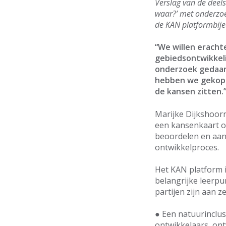
Verslag van de deels
waar?’ met onderzoe
de KAN platformbije
“We willen eracht
gebiedsontwikkeli
onderzoek gedaan 
hebben we gekoppe
de kansen zitten.
Marijke Dijkshoorn
een kansenkaart o
beoordelen en aan 
ontwikkelproces.
Het KAN platform i
belangrijke leerpu
partijen zijn aan ze
● Een natuurinclus
ontwikkelaars, on