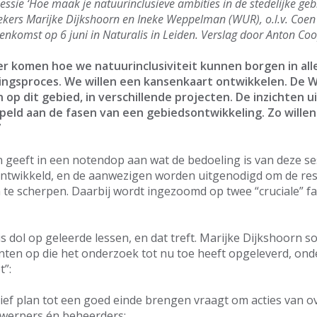
essie ‘Hoe maak je natuurinclusieve ambities in de stedelijke ge
kers Marijke Dijkshoorn en Ineke Weppelman (WUR), o.l.v. Coen 
enkomst op 6 juni in Naturalis in Leiden. Verslag door Anton Coo
er komen hoe we natuurinclusiviteit kunnen borgen in all
ngsproces. We willen een kansenkaart ontwikkelen. De W
op dit gebied, in verschillende projecten. De inzichten u
ld aan de fasen van een gebiedsontwikkeling. Zo willen
”
 geeft in een notendop aan wat de bedoeling is van deze s
ntwikkeld, en de aanwezigen worden uitgenodigd om de res
te scherpen. Daarbij wordt ingezoomd op twee “cruciale” fa
s dol op geleerde lessen, en dat treft. Marijke Dijkshoorn s
nten op die het onderzoek tot nu toe heeft opgeleverd, onde
t”:
ief plan tot een goed einde brengen vraagt om acties van o
twerpers én beheerders;