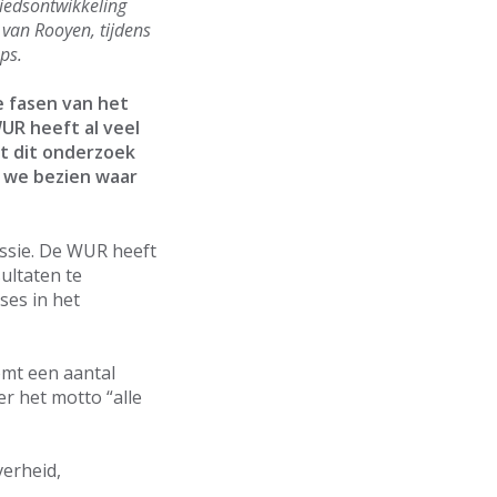
biedsontwikkeling
van Rooyen, tijdens
ps.
e fasen van het
UR heeft al veel
it dit onderzoek
 we bezien waar
essie. De WUR heeft
ultaten te
ses in het
omt een aantal
r het motto “alle
verheid,