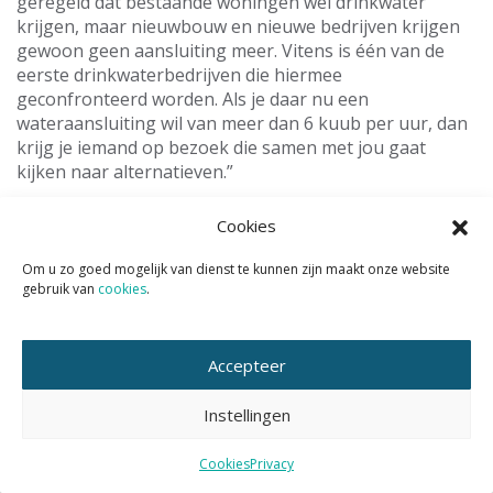
geregeld dat bestaande woningen wél drinkwater
krijgen, maar nieuwbouw en nieuwe bedrijven krijgen
gewoon geen aansluiting meer. Vitens is één van de
eerste drinkwaterbedrijven die hiermee
geconfronteerd worden. Als je daar nu een
wateraansluiting wil van meer dan 6 kuub per uur, dan
krijg je iemand op bezoek die samen met jou gaat
kijken naar alternatieven.”
De parallellen met de netcongestie-problematiek
Cookies
liggen voor het oprapen.
Om u zo goed mogelijk van dienst te kunnen zijn maakt onze website
gebruik van
cookies
.
Stop met rapporten schrijven
Another fine mess
dus. Wat kunnen we doen om dit
probleem aan te pakken? Fred heeft daar een duidelijke
mening over. “Wij zijn in Nederland heel goed in het
Accepteer
stellen van doelen en in het schrijven van rapporten.
Daar moeten we mee ophouden. In België hebben ze
Instellingen
gewoon wetgeving gemaakt. Sinds 2005 moet ieder
nieuw gebouw een regenwatersysteem hebben. En je
Cookies
Privacy
moet je regenwater gebruiken voor toiletspoeling en