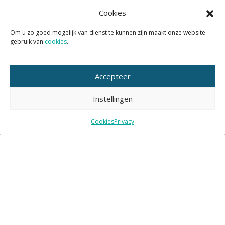
29 MAART 2022
|
Nieuws
Cookies
Prefab voorzieningen voor vogels en
Om u zo goed mogelijk van dienst te kunnen zijn maakt onze website
gebruik van
cookies
.
vleermuizen
Accepteer
Lees verder
Instellingen
Cookies
Privacy
11 MAART 2022
|
Nieuws