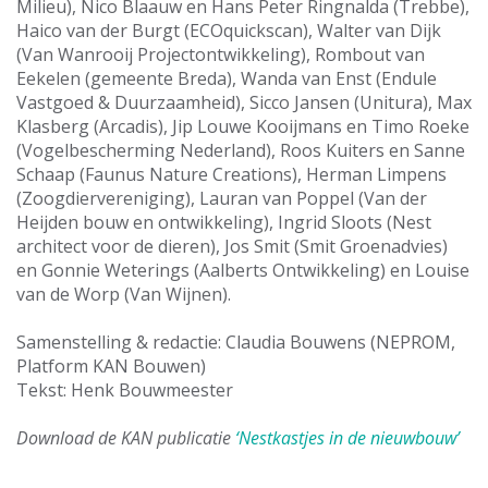
Milieu), Nico Blaauw en Hans Peter Ringnalda (Trebbe),
Haico van der Burgt (ECOquickscan), Walter van Dijk
(Van Wanrooij Projectontwikkeling), Rombout van
Eekelen (gemeente Breda), Wanda van Enst (Endule
Vastgoed & Duurzaamheid), Sicco Jansen (Unitura), Max
Klasberg (Arcadis), Jip Louwe Kooijmans en Timo Roeke
(Vogelbescherming Nederland), Roos Kuiters en Sanne
Schaap (Faunus Nature Creations), Herman Limpens
(Zoogdiervereniging), Lauran van Poppel (Van der
Heijden bouw en ontwikkeling), Ingrid Sloots (Nest
architect voor de dieren), Jos Smit (Smit Groenadvies)
en Gonnie Weterings (Aalberts Ontwikkeling) en Louise
van de Worp (Van Wijnen).
Samenstelling & redactie: Claudia Bouwens (NEPROM,
Platform KAN Bouwen)
Tekst: Henk Bouwmeester
Download de KAN publicatie
‘Nestkastjes in de nieuwbouw’