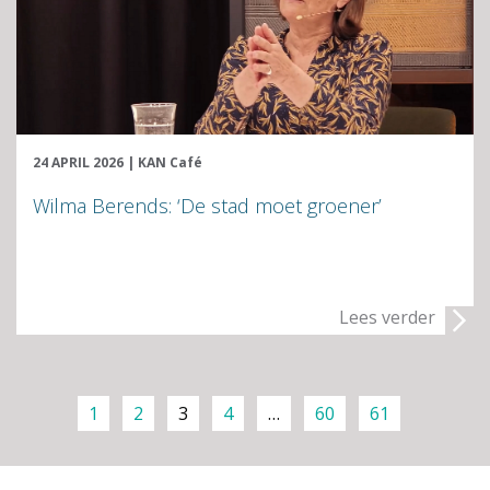
24 APRIL 2026
|
KAN Café
Wilma Berends: ‘De stad moet groener’
Lees verder
1
2
3
4
…
60
61